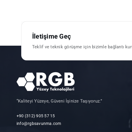
İletişime Geç
Teklif ve teknik görüşme için bizimle bağlantı kur
“Kaliteyi Yüzeye, Güveni İşinize Taşıyoruz.”
+90 (312) 905 57 15
info@rgbsavunma.com