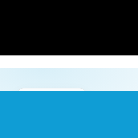
İLERİ YÜZEY TEKNOLOJİLERİ
Kaliteyi standart, me
değil kural yapıyoruz.