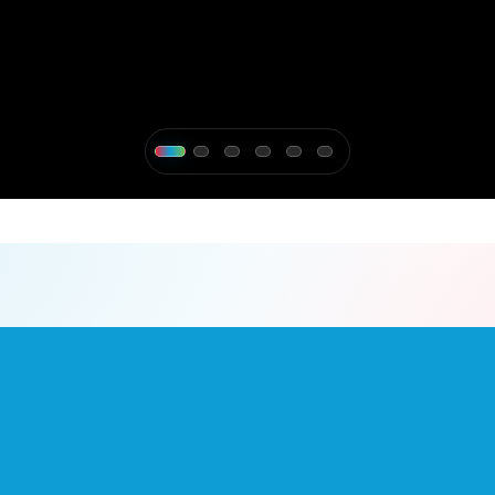
mnuniyeti hedef
SAVUNMA
Zorlu Koşul